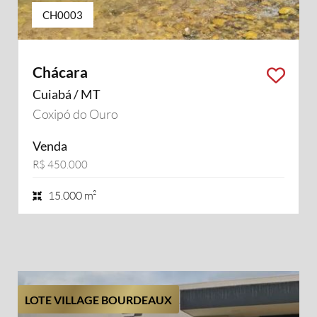
CH0003
Chácara
Cuiabá / MT
Coxipó do Ouro
Venda
R$ 450.000
15.000 m²
LOTE VILLAGE BOURDEAUX