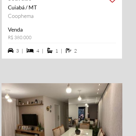
Cuiabá / MT
Coophema
Venda
R$ 380.000
3 vagas na garagem
4 dormiórios
1 suítes
2 banheiros
3 |
4 |
1 |
2