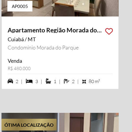
AP0005
Apartamento Região Morada do
Ouro
Cuiabá / MT
Condomínio Morada do Parque
Venda
R$ 480.000
2 vagas na garagem
3 dormiórios
1 suítes
2 banheiros
2 |
3 |
1 |
2 |
80 m²
ÓTIMA LOCALIZAÇÃO