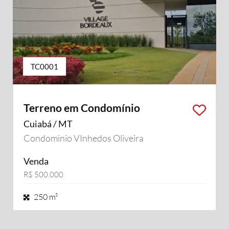
TC0001
Terreno em Condomínio
Cuiabá / MT
Condominio VInhedos Oliveira
Venda
R$ 500.000
250 m²