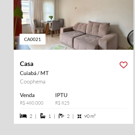
CA0021
Casa
Cuiabá / MT
Coophema
Venda
IPTU
R$ 480.000
R$ 825
2 dormiórios
1 suítes
2 banheiros
2 |
1 |
2 |
90 m²