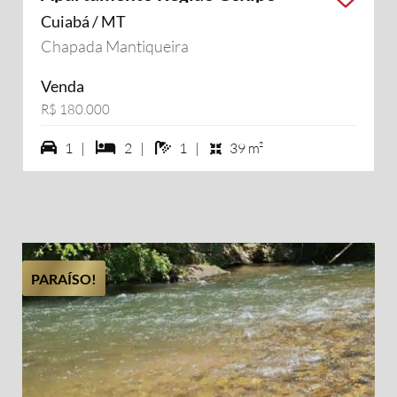
Cuiabá / MT
Chapada Mantiqueira
Venda
R$ 180.000
1 vagas na garagem
2 dormiórios
1 banheiros
1 |
2 |
1 |
39 m²
PARAÍSO!