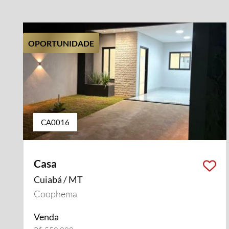
OPORTUNIDADE
CA0016
Casa
Cuiabá / MT
Coophema
Venda