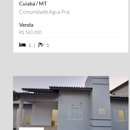
Cuiabá / MT
Comunidade Agua Fria
Venda
R$ 580.000
1 dormiórios
1 banheiros
1 |
1