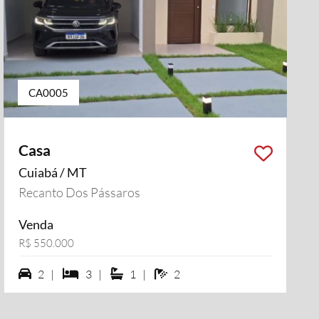
CA0005
Casa
Cuiabá / MT
Recanto Dos Pássaros
Venda
R$ 550.000
2 vagas na garagem
3 dormiórios
1 suítes
2 banheiros
2 |
3 |
1 |
2