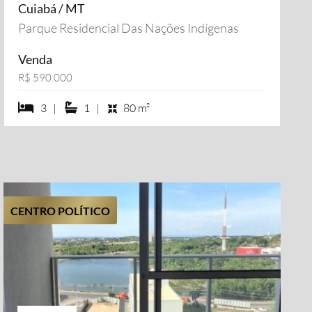
Cuiabá / MT
Parque Residencial Das Nações Indígenas
Venda
R$ 590.000
3 dormiórios
1 suítes
3 |
1 |
80 m²
CENTRO POLÍTICO