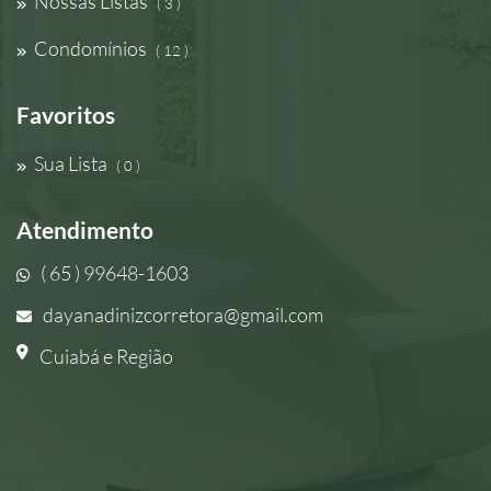
Nossas Listas
( 3 )
Condomínios
( 12 )
Favoritos
Sua Lista
( 0 )
Atendimento
( 65 ) 99648-1603
dayanadinizcorretora@gmail.com
Cuiabá e Região