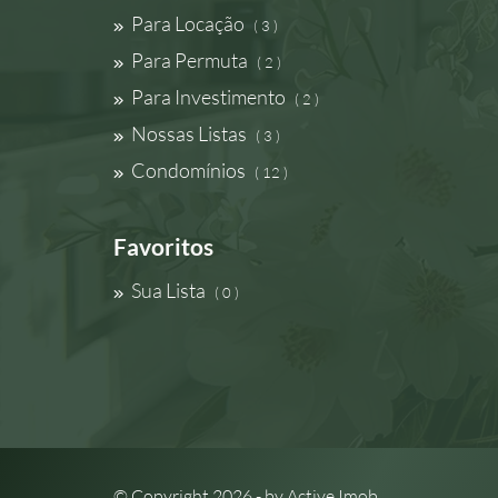
Para Locação
( 3 )
Para Permuta
( 2 )
Para Investimento
( 2 )
Nossas Listas
( 3 )
Condomínios
( 12 )
Favoritos
Sua Lista
( 0 )
© Copyright 2026 - by
Active Imob