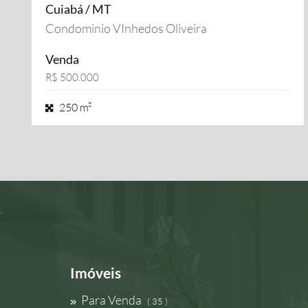
Cuiabá / MT
Condominio VInhedos Oliveira
Venda
R$ 500.000
250 m²
Imóveis
Para Venda
( 35 )