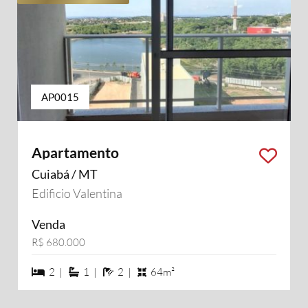
AP0015
Apartamento
Cuiabá / MT
Edificio Valentina
Venda
R$ 680.000
2 dormiórios
1 suítes
2 banheiros
2 |
1 |
2 |
64m²