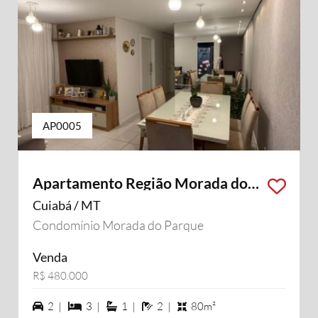
AP0005
Apartamento Região Morada do
Ouro
Cuiabá / MT
Condomínio Morada do Parque
Venda
R$ 480.000
2 vagas na garagem
3 dormiórios
1 suítes
2 banheiros
2 |
3 |
1 |
2 |
80m²