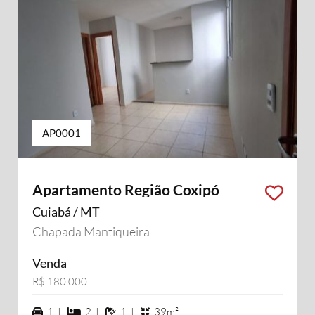
AP0001
Apartamento Região Coxipó
Cuiabá / MT
Chapada Mantiqueira
Venda
R$ 180.000
1 vagas na garagem
2 dormiórios
1 banheiros
1 |
2 |
1 |
39m²