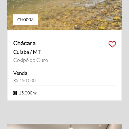
CH0003
Chácara
Cuiabá / MT
Coxipó do Ouro
Venda
R$ 450.000
15.000m²