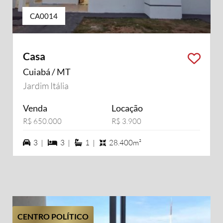
CA0014
Casa
Cuiabá / MT
Jardim Itália
Venda
Locação
R$ 650.000
R$ 3.900
3 vagas na garagem
3 dormiórios
1 suítes
3 |
3 |
1 |
28.400m²
CENTRO POLÍTICO