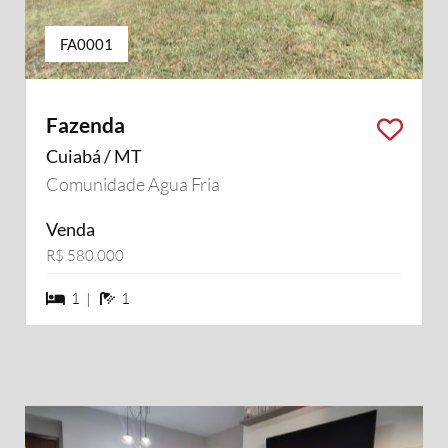
FA0001
Fazenda
Cuiabá / MT
Comunidade Agua Fria
Venda
R$ 580.000
1 dormiórios
1 banheiros
1 |
1