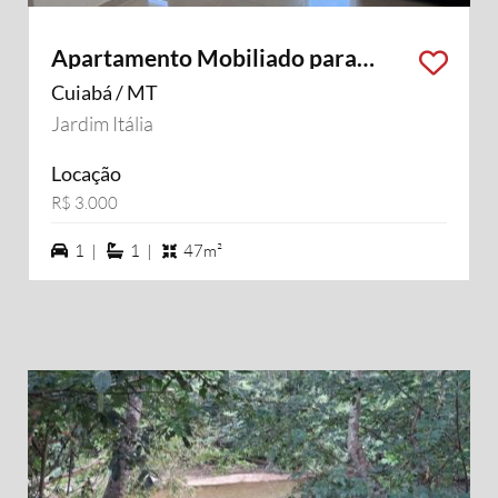
Apartamento Mobiliado para
locação
Cuiabá / MT
Jardim Itália
Locação
R$ 3.000
1 vagas na garagem
1 suítes
1 |
1 |
47m²