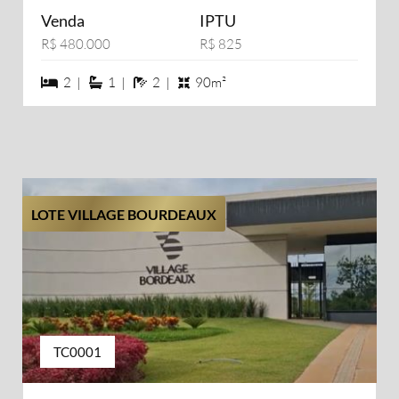
Venda
IPTU
R$ 480.000
R$ 825
2 dormiórios
1 suítes
2 banheiros
2 |
1 |
2 |
90m²
LOTE VILLAGE BOURDEAUX
TC0001