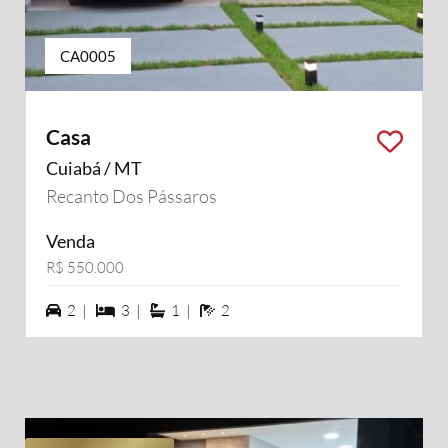
CA0005
Casa
Cuiabá / MT
Recanto Dos Pássaros
Venda
R$ 550.000
2 vagas na garagem
3 dormiórios
1 suítes
2 banheiros
2 |
3 |
1 |
2