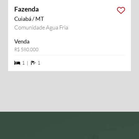
Fazenda
Cuiabá / MT
Comunidade Agua Fria
Venda
R$ 580.000
1 dormiórios
1 banheiros
1 |
1