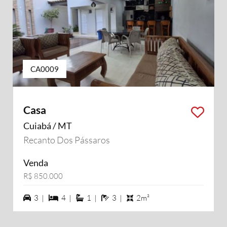
CA0009
Casa
Cuiabá / MT
Recanto Dos Pássaros
Venda
R$ 850.000
3 vagas na garagem
4 dormiórios
1 suítes
3 banheiros
3 |
4 |
1 |
3 |
2m²