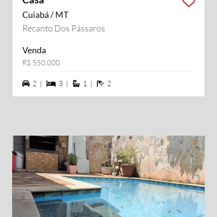
Cuiabá / MT
Recanto Dos Pássaros
Venda
R$ 550.000
2 vagas na garagem
3 dormiórios
1 suítes
2 banheiros
2 |
3 |
1 |
2