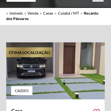
»
Imóveis
»
Venda
»
Casas
»
Cuiabá / MT
»
Recanto
dos Pássaros
ÓTIMA LOCALIZAÇÃO
CA0005
Casa