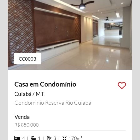
CC0003
Casa em Condomínio
Cuiabá / MT
Condominio Reserva Rio Cuiabá
Venda
R$ 850.000
4 dormiórios
1 suítes
3 banheiros
4 |
1 |
3 |
170m²