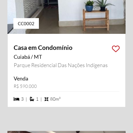
CC0002
Casa em Condomínio
Cuiabá / MT
Parque Residencial Das Nações Indígenas
Venda
R$ 590.000
3 dormiórios
1 suítes
3 |
1 |
80m²