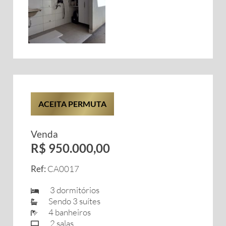
ACEITA PERMUTA
Venda
R$ 950.000,00
Ref:
CA0017
3 dormitórios
Sendo 3 suítes
4 banheiros
2 salas